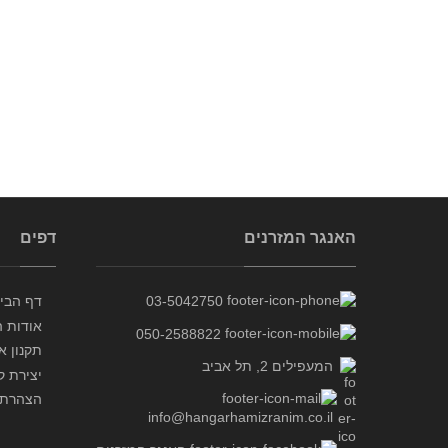
ANDRE
ANABEL
ארונות
ארונות
האנגר המזרנים
דפים
03-5042750
דף הבי
אודות ה
050-2588822
תקנון א
המעפילים 2, תל אביב
יצירת ק
הצהרת 
info@hangarhamizranim.co.il