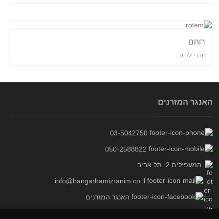
רותם
חדרי ילדים
האנגר המזרנים
03-5042750
050-2588822
המעפילים 2, תל אביב
info@hangarhamizranim.co.il
האנגר המזרנים