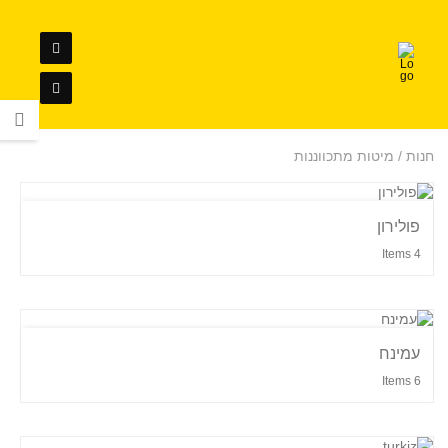
חנות / מיטות מתכווננות
פולירון
4 Items
עמינח
6 Items