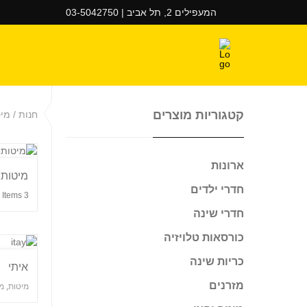
המעפילים 2, תל אביב | 03-5042750
קטגוריות מוצרים
חנות / מי
ארונות
מיטות 
חדרי ילדים
3 Items
חדרי שינה
כורסאות טלויזיה
כריות שינה
איתי
מזרנים
מיטות
,
מי