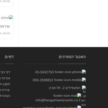
מיטות
,
מ
שיראל
מיטות
,
מי
האנגר המזרנים
דפים
03-5042750
דף הבי
אודות ה
050-2588822
תקנון א
המעפילים 2, תל אביב
יצירת ק
הצהרת 
info@hangarhamizranim.co.il