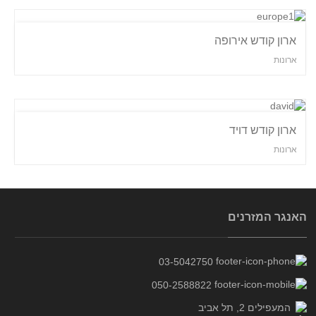
ארון קודש אירופה
ארונות
ארון קודש דויד
ארונות
האנגר המזרנים
03-5042750
050-2588822
המעפילים 2, תל אביב