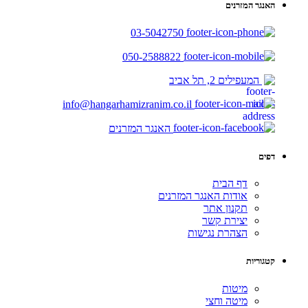
האנגר המזרנים
03-5042750
050-2588822
המעפילים 2, תל אביב
info@hangarhamizranim.co.il
האנגר המזרנים
דפים
דף הבית
אודות האנגר המזרנים
תקנון אתר
יצירת קשר
הצהרת נגישות
קטגוריות
מיטות
מיטה וחצי