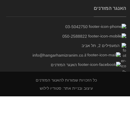
האנגר המזרנים
03-5042750
050-2588822
המעפילים 2, תל אביב
info@hangarhamizranim.co.il
האנגר המזרנים
כל הזכויות שמורות להאנגר המזרנים
עיצוב ובניית אתר: סטודיו לילוש
דפים
דף הבית