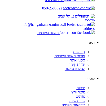
050-2588822
המעפילים 2, תל אביב
info@hangarhamizranim.co.il
האנגר המזרנים
דפים
דף הבית
אודות האנגר המזרנים
תקנון אתר
יצירת קשר
הצהרת נגישות
קטגוריות
מיטות
מיטה וחצי
מזרנים
כריות שינה
כורסאות טלויזיה